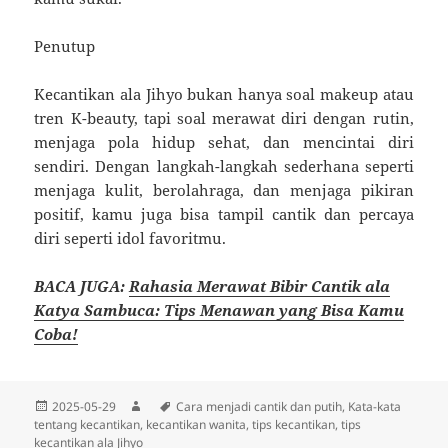
Penutup
Kecantikan ala Jihyo bukan hanya soal makeup atau
tren K-beauty, tapi soal merawat diri dengan rutin,
menjaga pola hidup sehat, dan mencintai diri
sendiri. Dengan langkah-langkah sederhana seperti
menjaga kulit, berolahraga, dan menjaga pikiran
positif, kamu juga bisa tampil cantik dan percaya
diri seperti idol favoritmu.
BACA JUGA:
Rahasia Merawat Bibir Cantik ala
Katya Sambuca: Tips Menawan yang Bisa Kamu
Coba!
Diposkan
Penulis
Tag
2025-05-29
Cara menjadi cantik dan putih
,
Kata-kata
pada
tentang kecantikan
,
kecantikan wanita
,
tips kecantikan
,
tips
kecantikan ala Jihyo