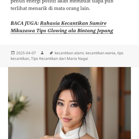
penuh energi positif akan membuat siapa pun
terlihat menarik di mata orang lain.
BACA JUGA:
Rahasia Kecantikan Sumire
Mikuzawa Tips Glowing ala Bintang Jepang
Diposkan
Penulis
Tag
2025-04-07
kecantikan alami
,
kecantikan wania
,
tips
pada
kecantikan
,
Tips Kecantikan dari Maria Nagai